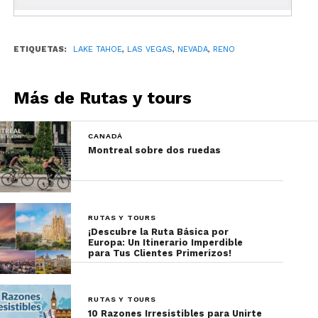
rafting por el Cañón Negro del Río Colorado o
contemplar la ciudad y las luces nocturnas por
ETIQUETAS:
LAKE TAHOE
,
LAS VEGAS
,
NEVADA
,
RENO
helicóptero.
Más de Rutas y tours
CANADÁ
Montreal sobre dos ruedas
RUTAS Y TOURS
¡Descubre la Ruta Básica por
Más información del programa:
Viaje: Escapate a
Europa: Un Itinerario Imperdible
para Tus Clientes Primerizos!
Las Vegas MT-42761 (megatravel.com.mx)
Todos los programas de Mega Travel incluyen:
RUTAS Y TOURS
Vuelo redondo y alojamiento.
10 Razones Irresistibles para Unirte