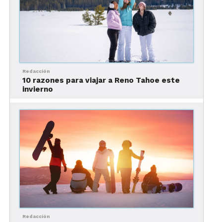
entretenimientos para todas las edades con cenas
y cocteles para disfrutar.
Redacción
10 razones para viajar a Reno Tahoe este
invierno
Más información en:
Viaje: Las Vegas Fiestas
Patrias MT-42134 (megatravel.com.mx)
Tahoe
es el hogar de 15 Resorts de esquí de clase
mundial alrededor del lago, lo que lo convierte en
una de las regiones de deportes de invierno más
Redacción