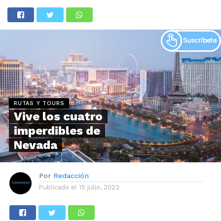
RUTAS Y TOURS
Vive los cuatro
imperdibles de
Nevada
Por
Redacción
Publicado el
15 julio, 2022