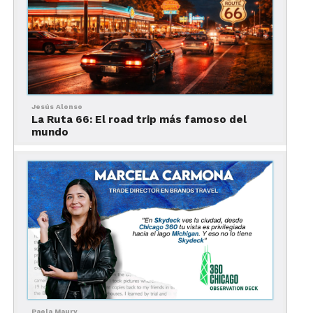
Jesús Alonso
La Ruta 66: El road trip más famoso del
mundo
Qué hacer en Chicago: Guía virtual
Uno de los mejores museos del mundo, tiene una
colección de más de 300 mil obras de distintos
periodos y orígenes, desde arte prehispánico
hasta pinturas de Andy Warhol. Explora toda su
colección en su canal de
YouTube
.
Y así como este recinto es parte fundamental de la
identidad de la ciudad, también lo es el Skydeck,
Paola Maury