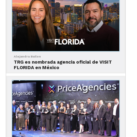
la devolución de su dinero en forma inmediata y
sin ninguna restricción.
La promoción emocional
de las campañas
Alejandra Bailon
TRG es nombrada agencia oficial de VISIT
FLORIDA en México
Uno de los temas más importantes en esta época
del Coronavirus es, sin dudas, la promoción
emocional de las campañas publicitarias. Hoy, las