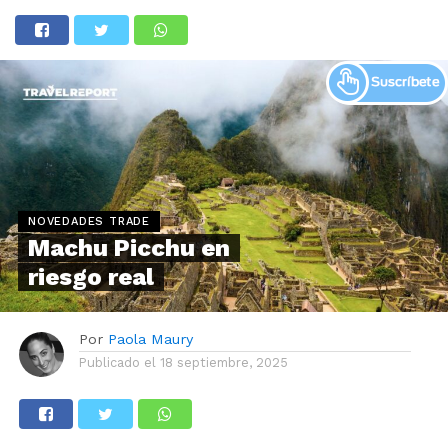
NOVEDADES TRADE
Machu Picchu en
riesgo real
Por
Paola Maury
Publicado el
18 septiembre, 2025