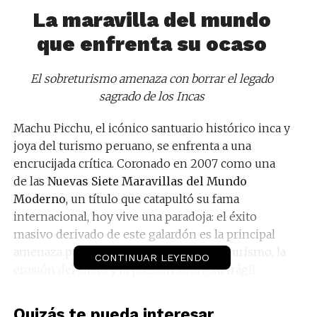
La maravilla del mundo
que enfrenta su ocaso
El sobreturismo amenaza con borrar el legado
sagrado de los Incas
Machu Picchu, el icónico santuario histórico inca y
joya del turismo peruano, se enfrenta a una
encrucijada crítica. Coronado en 2007 como una
de las
Nuevas Siete Maravillas del Mundo
Moderno
, un título que catapultó su fama
internacional, hoy vive una paradoja: el éxito
masivo derivado de este galardón es la principal
amenaza para su preservación. El sobreturismo, la
CONTINUAR LEYENDO
erosión del suelo y la presión sobre su frágil
ecosistema han encendido las alarmas no solo del
gobierno peruano, sino también de la UNESCO,
Quizás te pueda interesar...