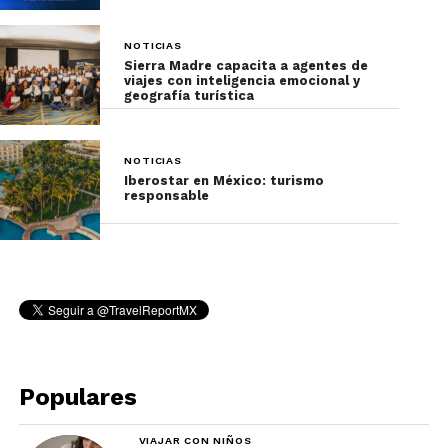
NOTICIAS
Sierra Madre capacita a agentes de
viajes con inteligencia emocional y
geografía turística
NOTICIAS
Iberostar en México: turismo
responsable
El evento también sirvió como espacio para el
Populares
networking entre profesionales del sector. En un
ambiente relajado, los asistentes compartieron
VIAJAR CON NIÑOS
ideas, casos de éxito y establecieron nuevas