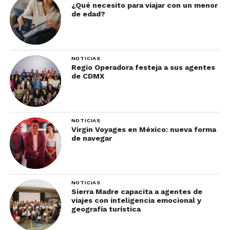
¿Qué necesito para viajar con un menor
alianzas. El cóctel que cerró la noche incluyó
de edad?
bocadillos con inspiración canadiense, música
ambiental y una atmósfera que transportó,
simbólicamente, a los participantes a la costa
NOTICIAS
oeste de Canadá.
Regio Operadora festeja a sus agentes
de CDMX
NOTICIAS
Virgin Voyages en México: nueva forma
de navegar
NOTICIAS
Sierra Madre capacita a agentes de
viajes con inteligencia emocional y
geografía turística