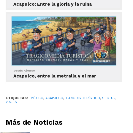
verde para que en 2012 cualquier estado
Acapulco: Entre la gloria y la ruina
compitiera por el evento. Acapulco, herido en su
orgullo, tendría que soltar a su “hijo predilecto”… al
menos por un tiempo.
Jesús Alonso
Acapulco, entre la metralla y el mar
ETIQUETAS:
MÉXICO
,
ACAPULCO
,
TIANGUIS TURÍSTICO
,
SECTUR
,
VIAJES
Más de Noticias