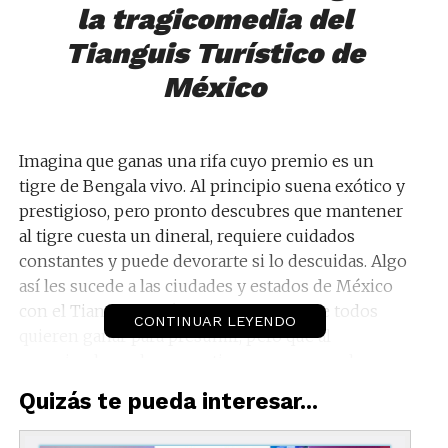
la tragicomedia del
Tianguis Turístico de
México
Imagina que ganas una rifa cuyo premio es un
tigre de Bengala vivo. Al principio suena exótico y
prestigioso, pero pronto descubres que mantener
al tigre cuesta un dineral, requiere cuidados
constantes y puede devorarte si lo descuidas. Algo
así les sucede a las ciudades y estados de México
con el Tianguis Turístico: un evento que todos
CONTINUAR LEYENDO
quieren ganar para presumir, pero que al
organizarlo suele convertirse en una pesada carga
– la famosa “rifa del tigre” en versión turística.
Quizás te pueda interesar...
Acompáñame a descubrir cómo funciona esta
peculiar lotería en la que salir ganador es, muchas