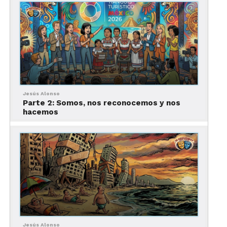
vaya que funcionó. Acapulco se convirtió en
sinónimo del Tianguis; era su anfitrión natural e
indiscutible. Sin embargo, en 2011 llegó la
sorpresa: la Secretaría de Turismo federal,
entonces encabezada por Gloria Guevara, anunció
que el Tianguis dejaría de ser privilegio
Acapulqueño y “saldría de gira” por otros estados.
Jesús Alonso
Aquello fue tomado casi como una afrenta local:
Parte 2: Somos, nos reconocemos y nos
hacemos
hubo protestas, desplegados en periódicos y hasta
una batalla legal. El ayuntamiento de Acapulco
presentó una controversia constitucional para
frenar la mudanza del tianguis, logrando
inicialmente una suspensión temporal. Por unos
meses, la Suprema Corte puso en pausa la
convocatoria que invitaba a otros estados a
postularse sede. Pero al final, la balanza se inclinó:
la Corte desechó la queja de Acapulco y dio luz
Jesús Alonso