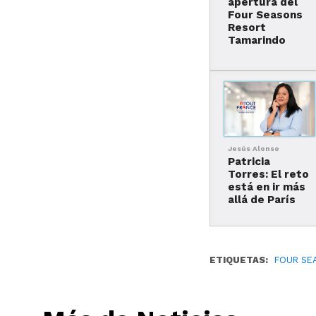
apertura del
Four Seasons
Resort
Tamarindo
Jesús Alonso
Patricia
Torres: El reto
está en ir más
allá de París
ETIQUETAS:
FOUR SE