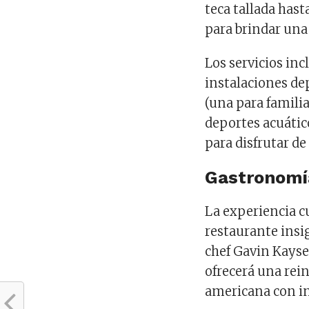
teca tallada has
para brindar una
Los servicios in
instalaciones dep
(una para familia
deportes acuático
para disfrutar de
Gastronomía
La experiencia cu
restaurante insi
chef Gavin Kays
ofrecerá una rei
americana con in