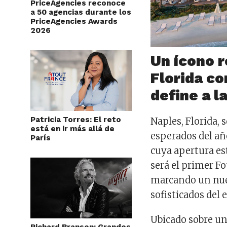
PriceAgencies reconoce
a 50 agencias durante los
PriceAgencies Awards
2026
Un ícono r
Florida co
define a l
Patricia Torres: El reto
Naples, Florida, 
está en ir más allá de
esperados del añ
París
cuya apertura es
será el primer Fo
marcando un nue
sofisticados del 
Ubicado sobre un