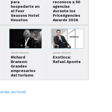
para
reconoce a 50
hospedarte en
agencias
el Four
durante los
Seasons Hotel
PriceAgencies
Houston
Awards 2026
Jesús Alonso
Jesús Alonso
Richard
Exoticca:
Branson:
Rafael Aponte
Grandes
empresarios
del turismo
ASONS
,
NOTICIAS