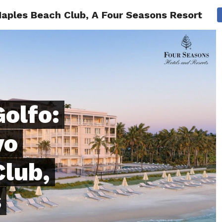
o Naples Beach Club, A Four Seasons Resort
LOS
REVIEWS
EVENTOS
GASTRONOMÍA
NOTICIAS
Golfo:
vo
lub,
s