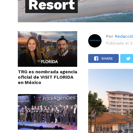
Resort
Por
Redacci
Publicado el
2
SHARE
TRG es nombrada agencia
oficial de VISIT FLORIDA
en México