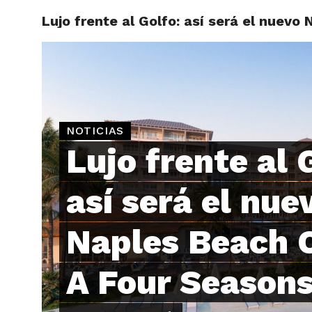
Lujo frente al Golfo: así será el nuev
ARTÍCU
NOTICIAS
Lujo frente al 
así será el nue
Naples Beach C
A Four Season