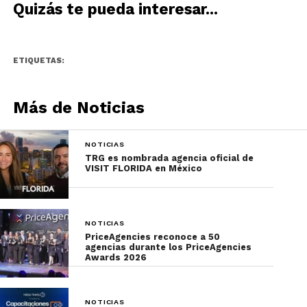
Quizás te pueda interesar...
próximos, el resort Club Med Ixtapa pausará su
actividad. Es así como este maravilloso resort
estilo Hacienda será un resort de temporada;
verano e invierno. Paralelamente enfocará las
ETIQUETAS:
iniciativas de promoción y comercialización hacia
Cancún para compensar el negocio dirigiendo el
Más de Noticias
tráfico de visitantes durante esta temporada hacia
la propiedad del Caribe.
NOTICIAS
TRG es nombrada agencia oficial de
VISIT FLORIDA en México
NOTICIAS
PriceAgencies reconoce a 50
agencias durante los PriceAgencies
Awards 2026
NOTICIAS