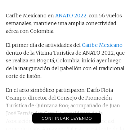
Caribe Mexicano en
ANATO 2022
, con 56 vuelos
semanales, mantiene una amplia conectividad
aérea con Colombia.
El primer día de actividades del
Caribe Mexicano
dentro de la Vitrina Turística de ANATO 2022, que
se realiza en Bogotá, Colombia, inició ayer luego
de la inauguración del pabellón con el tradicional
corte de listón.
En el acto simbólico participaron: Darío Flota
Ocampo, director del Consejo de Promoción
Turística de Quintana Roo; acompañado de Juan
José Fernández Carrillo, presidente de la
CONTINUAR LEYENDO
Asociación Nacional de Hoteles y Moteles; así
como de Jesús Almaguer Salazar, presidente de la
Asociación de Hoteles de Cancún, Puerto Morelos