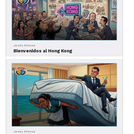
Jesús Alonso
estratégicamente ubicada a solo unos minutos del
Bienvenidos al Hong Kong
Zócalo
de Puebla, el centro neurálgico de la
ciudad. Desde aquí, pueden caminar a los
principales sitios turísticos como la Catedral, la
Biblioteca Palafoxiana y los coloridos mercados de
artesanías. Su ubicación privilegiada permite
explorar fácilmente los lugares más importantes
sin perder la comodidad de regresar a un refugio
tranquilo.
4. Gastronomía
Jesús Alonso