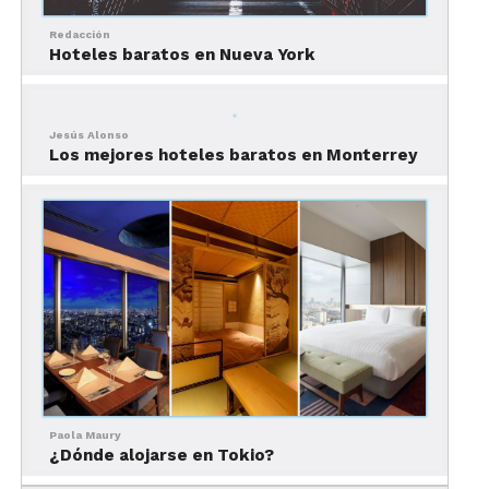
Redacción
Hoteles baratos en Nueva York
Jesús Alonso
Los mejores hoteles baratos en Monterrey
Foto: Booking.com
La Rienda Misión Tequillan
Se encuentra a tres minutos a pie de la catedral de
Paola Maury
Santiago Apóstol, en el centro de Tequila.
¿Dónde alojarse en Tokio?