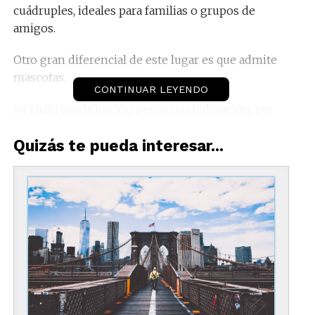
cuádruples, ideales para familias o grupos de
amigos.
Otro gran diferencial de este lugar es que admite
mascotas.
CONTINUAR LEYENDO
Su tarifa ronda los 550 pesos por habitación, por
noche.
Quizás te pueda interesar...
Todos los cuartos cuentan con TV con canales por
cable y baño privado con ducha.
Se encuentra ubicado en el número 10 de la calle
Vallarta Vallarta y su teléfono es el (01374) 742-1757.
Cerca del hotel se encuentran atractivos como los
museos Los Abuelos y el Nacional del Tequila, así
como la galería La Damajuana.