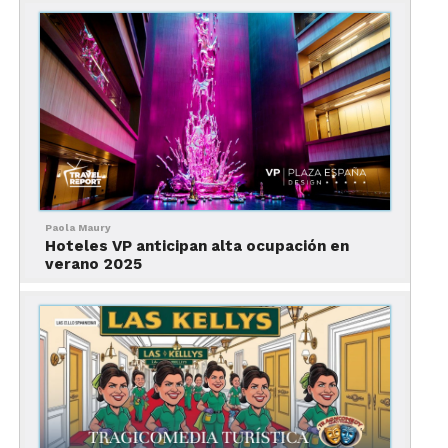
Su estilo colonial y su encantador patio le
imprimen un toque romántico, ideal para parejas.
Pero es de sus tarifas de lo que verdaderamente
habrás de enamorarte, pues rondan los 800 pesos.
La Rienda Misión Tequillan
cuenta, también, con
habitaciones familiares con una cama individual y
dos dobles.
Paola Maury
Hoteles VP anticipan alta ocupación en
Todas ellas con aire acondicionado y conexión Wi-
verano 2025
Fi gratuita.
El hotel dispone de recepción 24 horas, consigna
de equipaje, servicio de lavandería y
estacionamiento gratis.
A cinco minutos a pie es fácil encontrar diversas
opciones dónde comer; al igual que tiendas y