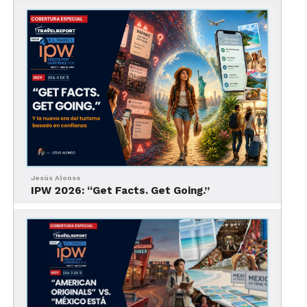
mochileros
es muy famoso por el gran ambiente
de su bar y su entretenimiento nocturno. Tiene
también un restaurante gourmet. Ofrecen
modalidad hotel, con cuartos privados; y hostal,
con dormitorios compartidos. Ellos publican su
propio mapa de la ciudad, con opciones más
interesantes y locales que las de una
guía de
viajes
cualquiera.
NoHipster Hostel Special
(vía
Airbnb
). Propiedad
Jesús Alonso
del sitio web del mismo nombre, dedicado a
IPW 2026: “Get Facts. Get Going.”
contar historias y compartir nueva música, este
peculiar hostal tiene una vibra artística bastante
peculiar. Su diseño y estructura te permiten tanto
interactuar con los otros huéspedes como
disfrutar de tu privacidad. También te prestan
bicicletas para recorrer la ciudad.