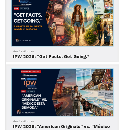
para aquellos viajeros que buscan un contacto más
profundo con la cultura local. Su enfoque se centra
en:
Autenticidad:
Ofrecen itinerarios que
destacan lo genuino de la cultura
vasca, permitiendo a los viajeros
Jesús Alonso
sumergirse en tradiciones y
IPW 2026: “Get Facts. Get Going.”
costumbres.
Exclusividad:
Diseñan experiencias
únicas y personalizadas que
satisfacen las expectativas de los
viajeros más exigentes.
Conexión Cultural:
Fomentan un
contacto directo con la comunidad
local y sus tradiciones, enriqueciendo
Jesús Alonso
la experiencia de viaje.
IPW 2026: “American Originals” vs. “México