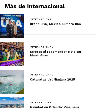
locales.
Más de Internacional
Gastronomía y Vinos:
Proporcionan experiencias
INTERNACIONAL
Brand USA, México número uno
gastronómicas excepcionales,
incluyendo catas de vinos y
clases de cocina con chefs
locales.
INTERNACIONAL
Historia del Arte y
Errores al recomendar o visitar
Mardi Gras
Arquitectura:
Llevan a los
viajeros a museos y lugares
emblemáticos, ofreciendo una
INTERNACIONAL
visión profunda de la herencia
Cataratas del Niágara 2025
cultural vasca.
Experiencias
INTERNACIONAL
Personalizadas
Navidad en Orlando: guía para