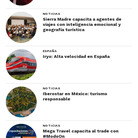
NOTICIAS
Sierra Madre capacita a agentes de
viajes con inteligencia emocional y
geografía turística
Visitas Privadas:
Acceso exclusivo a
ESPAÑA
museos, galerías y eventos culturales,
Iryo: Alta velocidad en España
evitando las multitudes del turismo
masivo.
Cenas Personalizadas:
Comidas
preparadas por chefs locales que
NOTICIAS
Iberostar en México: turismo
destacan la rica gastronomía del País
responsable
Vasco.
Encuentros con Productores:
Oportunidades para conocer a
NOTICIAS
artesanos y productores de productos
Mega Travel capacita al trade con
locales, desde quesos hasta sidra.
#ModoOn