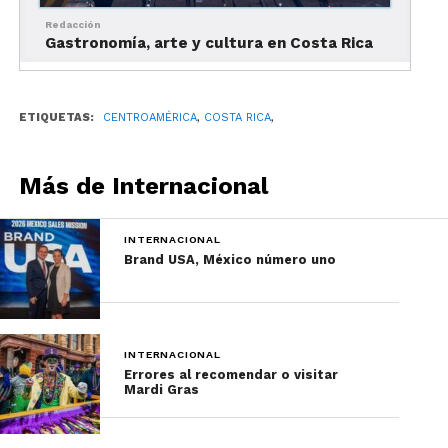
Lo creas o no, muchos de los parques nacionales
Redacción
Gastronomía, arte y cultura en Costa Rica
más populares de Costa Rica, como el Manuel
Antonio, cierran algunos días de la semana. Así
que si quieres visitarlos, no cometas el error de no
ETIQUETAS:
CENTROAMÉRICA
,
COSTA RICA
,
investigar antes y desperdiciar un día de viaje.
Más de Internacional
No considerar los costos
de transporte
INTERNACIONAL
Brand USA, México número uno
INTERNACIONAL
Errores al recomendar o visitar
Mardi Gras