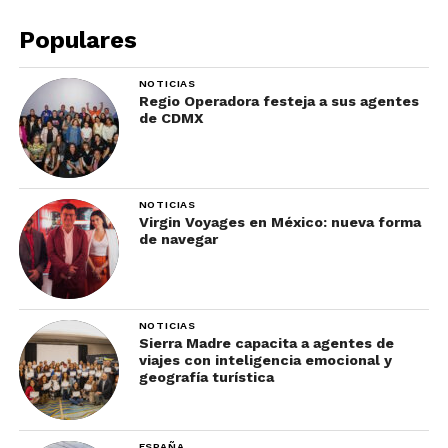
reserves tu hotel
Populares
NOTICIAS
Regio Operadora festeja a sus agentes
de CDMX
NOTICIAS
Virgin Voyages en México: nueva forma
de navegar
Errores comunes al viajar a Costa Rica
NOTICIAS
Independientemente de si lo haces directamente
Sierra Madre capacita a agentes de
con el hotel o a través de un sitio como
viajes con inteligencia emocional y
geografía turística
Booking.com, muchos alojamientos de Costa Rica
te piden la tarjeta con la que hiciste tu reserva por
razones de seguridad. Así que si no llevas la tarjeta
ESPAÑA