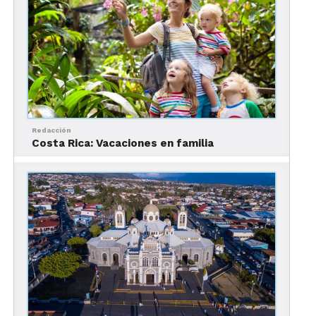
a Costa Rica y mejor cuida tu dinero.
No revisar cuándo cierran
los
parques nacionales
y
perder un día completo de
tu viaje
Redacción
Costa Rica: Vacaciones en familia
Errores comunes al viajar a Costa Rica