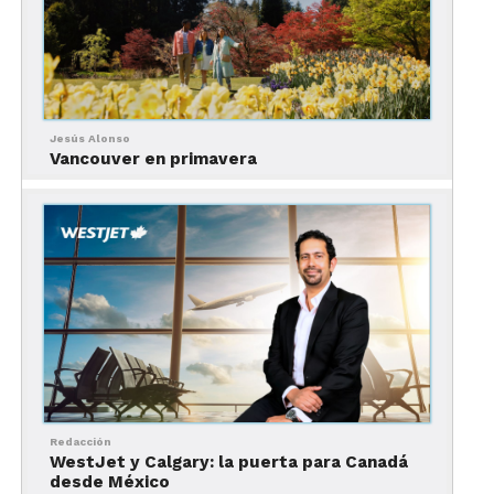
Jesús Alonso
Vancouver en primavera
Imágenes: Vancouver ChinaTown
China Gate
Redacción
WestJet y Calgary: la puerta para Canadá
desde México
Parte del pabellón chino de la
Exposición