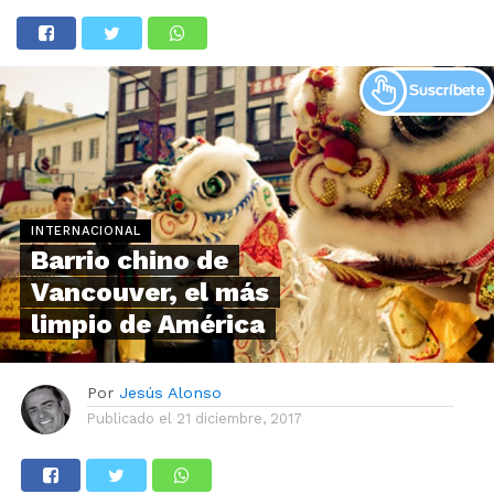
INTERNACIONAL
Barrio chino de
Vancouver, el más
limpio de América
Por
Jesús Alonso
Publicado el
21 diciembre, 2017