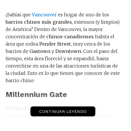
¿Sabías que
Vancouver
es hogar de uno de los
barrios chinos más grandes
, extensos (y limpios)
de América? Dentro de Vancouver, la mayor
concentración de
chinos-canadienses
habita el
área que rodea
Pender Street
, muy cerca de los
barrios de
Gastown
y
Downtown
. Con el paso del
tiempo, esta área floreció y se expandió, hasta
convertirse en una de las atracciones turísticas de
la ciudad. Esto es lo que tienes que conocer de este
barrio chino:
Millennium Gate
Señalando la
entrada al Chinatown
, esta
CONTINUAR LEYENDO
estructura es una representación simbólica del
pasado y el futuro. Un homenaje a la unión de las
culturas, sin duda, tienes que comenzar por aquí