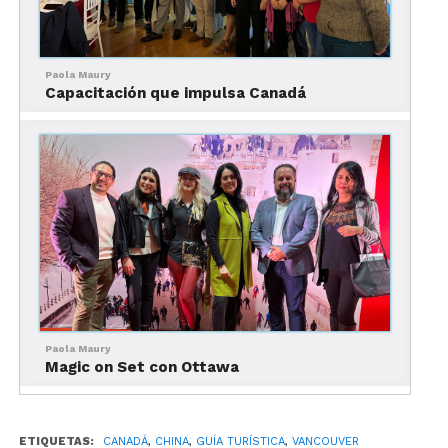
comercial más angosto del mundo”, la
construcción de Sam Kee, en 8 West Pender Street,
mide solamente 1.53 metros en el primer piso y
Paola Maury
1.83 metros en el segundo.
Capacitación que impulsa Canadá
Construcciones históricas
El Canadian Imperial Bank of Canadá, la Chin
Wing Chun Society, el Kuomintang Building, y la
Yue Shan Society Headquarters, entre otros.
¡Descubre más con Travel Report!
Paola Maury
Magic on Set con Ottawa
ETIQUETAS:
CANADÁ
,
CHINA
,
GUÍA TURÍSTICA
,
VANCOUVER