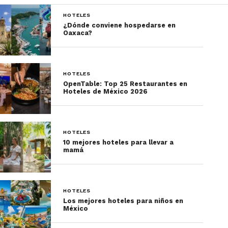
HOTELES
¿Dónde conviene hospedarse en
Oaxaca?
HOTELES
OpenTable: Top 25 Restaurantes en
Hoteles de México 2026
HOTELES
10 mejores hoteles para llevar a
mamá
HOTELES
Los mejores hoteles para niños en
México
El
Henn-na Hotel
se hizo viral por sus