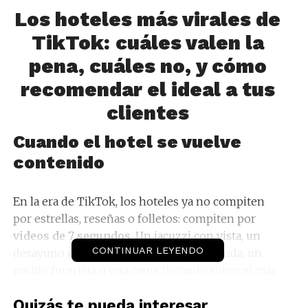
Los hoteles más virales de
TikTok: cuáles valen la
pena, cuáles no, y cómo
recomendar el ideal a tus
clientes
C
uando el hotel se vuelve
contenido
En la era de TikTok, los hoteles ya no compiten
por estrellas, reseñas o folletos: compiten por
videos de 7 segundos
. Un jacuzzi con vista, un
CONTINUAR LEYENDO
desayuno espectacular, un robot que saluda, un
pasillo futurista o una cama flotando sobre el mar
puede convertir un hotel desconocido en un
Quizás te pueda interesar...
fenómeno global.