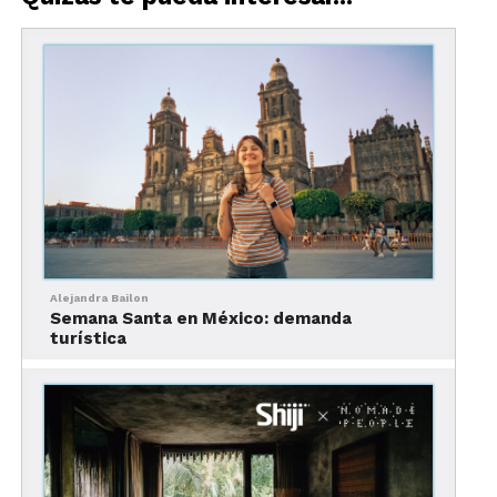
Alejandra Bailon
Semana Santa en México: demanda
Descarga nuestra infografía
turística
Para los viajeros jóvenes —y cada vez más para los
adultos— la elección del alojamiento se basa en
un criterio simple:
¿es aesthetic? ¿es viral? ¿se ve
increíble en cámara?