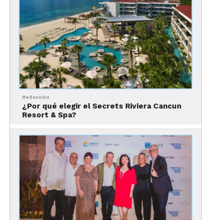
xhale club, que ofrecen servicios y
amenidades de lujo, así como acceso a
áreas exclusivas.
Redacción
¿Por qué elegir el Secrets Riviera Cancun
Resort & Spa?
La oferta culinaria del resort consiste
en nueve atractivos restaurantes (que
incluyen cinco restaurantes de
especialidad, un restaurante de tapas,
un buffet, un restaurante con parrilla
y un café), en los que no es necesario