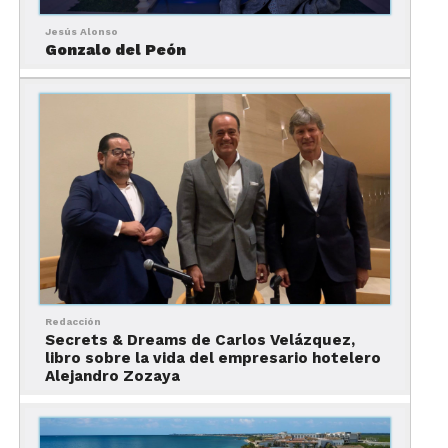
la AAA está situada entre el mar
Jesús Alonso
Caribe y la laguna de Bahía
Gonzalo del Peón
Petempich, a 15 minutos del
Aeropuerto Internacional de Cancún.
Consiste en dos edificios en forma de
herradura, cada uno con personalidad
y vibra única.
Cuenta con 362 suites con decoración
ultra contemporánea con detalles
caribeños y todas las amenidades para
una estancia perfecta, incluyendo
Redacción
balcón o terraza, minibar resurtido
Secrets & Dreams de Carlos Velázquez,
todos los días y room service las 24
libro sobre la vida del empresario hotelero
Alejandro Zozaya
horas.
Destacan especialmente las suites del