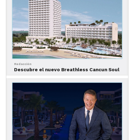
huéspedes disfrutar de una gran variedad de
opciones de comida y bebida sin necesidad de
reservar, servicio de altísimo nivel, emocionantes
experiencias de día y de noche, y un sinfín de
amenidades adicionales.
Selling Points del Breathless
Riviera Cancun
Resort & Spa
Redacción
Descubre el nuevo Breathless Cancun Soul
La propiedad de Cuatro Diamantes de