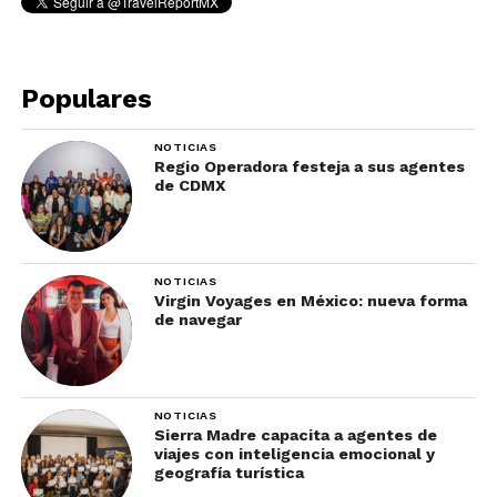
inolvidables celebraciones con
famosos DJs.
Populares
NOTICIAS
Regio Operadora festeja a sus agentes
de CDMX
NOTICIAS
Virgin Voyages en México: nueva forma
En cuestión de instalaciones, la
de navegar
propiedad cuenta con dos piscinas
(una para relajarse y hacer nuevos
amigos y otra dedicada enteramente a
NOTICIAS
la fiesta), un teatro con aire
Sierra Madre capacita a agentes de
acondicionado y gazebo para bodas,
viajes con inteligencia emocional y
geografía turística
así como el After Dark Nightclub, con