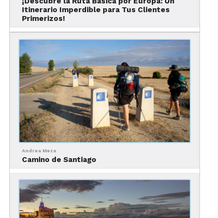
¡Descubre la Ruta Básica por Europa: Un
Itinerario Imperdible para Tus Clientes
La entrada tiene un costo de 15 euros. Ofrece
Primerizos!
también un horario gratuito, de lunes a sábado de
18:00 a 20:00, y domingos y festivos de 17:00 a
19:00 horas.
Los museos que tienes que
conocer en Madrid:
Thyssen-Bornemisza
Andrea Meza
Camino de Santiago