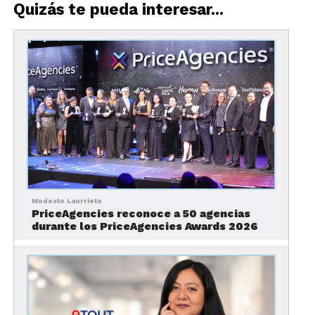
Quizás te pueda interesar...
mundo entero suspendía sus planes de viaje, un
pequeño equipo dentro de Volaris trabajaba en
silencio en un proyecto que parecía ir contra toda
lógica. Era 2020. La pandemia había paralizado a la
industria turística global. Y, sin embargo, en medio
de aquel escenario nació una apuesta que hoy se
perfila como una de las iniciativas más
interesantes dentro del ecosistema de Volaris.
Modesto Laurrieta
PriceAgencies reconoce a 50 agencias
durante los PriceAgencies Awards 2026