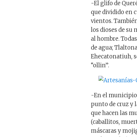
-El glifo de Que
que dividido en c
vientos. También
los dioses de su 
al hombre. Todas
de agua; Tlaltona
Ehecatonatiuh, s
“ollin”.
-En el municipio
punto de cruz y 
que hacen las mu
(caballitos, muer
máscaras y mojig