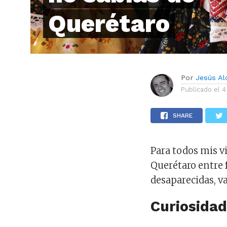
Querétaro
Por
Jesús A
Publicado el
4
SHARE
Para todos mis v
Querétaro entre 
desaparecidas, v
Curiosida