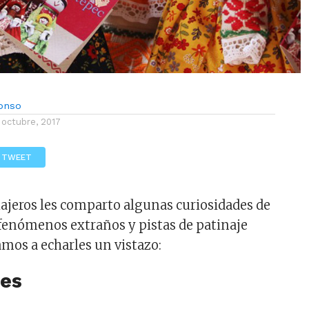
lonso
 octubre, 2017
TWEET
iajeros les comparto algunas curiosidades de
fenómenos extraños y pistas de patinaje
amos a echarles un vistazo:
des