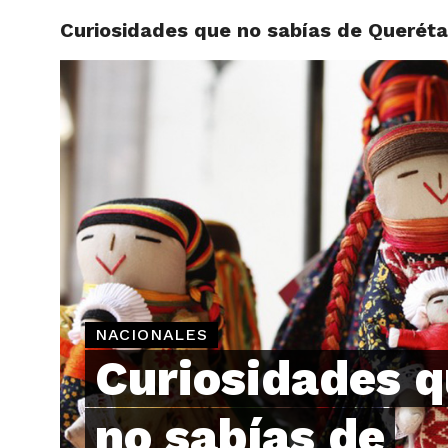
Curiosidades que no sabías de Queréta
ARTÍCU
NACIONALES
Curiosidades 
no sabías de