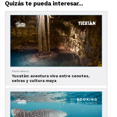
biodiversidad, un altar a la naturaleza donde
Quizás te pueda interesar...
diversos grupos ambientalistas ofrecen tours y
visitas. En estos recorridos, tus clientes podrán
visitar la Sierra de una manera responsable.
Paola Maury
Yucatán: aventura viva entre cenotes,
selvas y cultura maya
Una jornada única, llena de hermosos paisajes y
aventuras insuperables, necesita una preparación
previa y una posterior relajación. Por eso, la
recomendación es llegar un día antes de la
excursión y buscar una opción que se compagine