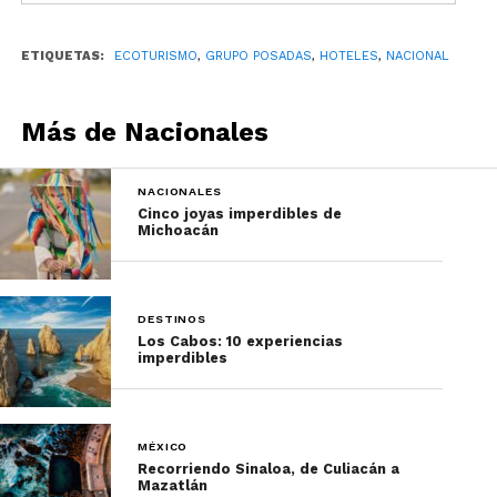
ayudando a reducir la contaminación del aire.
ETIQUETAS:
ECOTURISMO
,
GRUPO POSADAS
,
HOTELES
,
NACIONAL
Más de Nacionales
NACIONALES
Cinco joyas imperdibles de
Michoacán
Por último, te recordamos que los hoteles Live
DESTINOS
Aqua, Grand Fiesta Americana, Curamoria
Los Cabos: 10 experiencias
imperdibles
Collection, Fiesta Americana, The Explorean, IOH,
Fiesta Inn, Gamma y one, son opciones perfectas
para conocer destinos sostenibles y ayudar a la
conservación del medio ambiente.
MÉXICO
Recorriendo Sinaloa, de Culiacán a
Mazatlán
Entre otras acciones, estos hoteles implementan