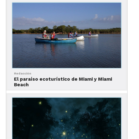
que forman parte del programa Playas Limpias
Certificadas.
Redacción
El paraíso ecoturístico de Miami y Miami
Beach
Nuestra recomendación de hospedaje en este
destino sostenible es el
Fiesta Inn Puerto Vallarta
Isla
, un resort que también implementa acciones a
favor del medio ambiente, disminuyendo sus
residuos plásticos y proporcionando amenidades
de productos de belleza y cuidado personal en
dispensadores de Botanicus.