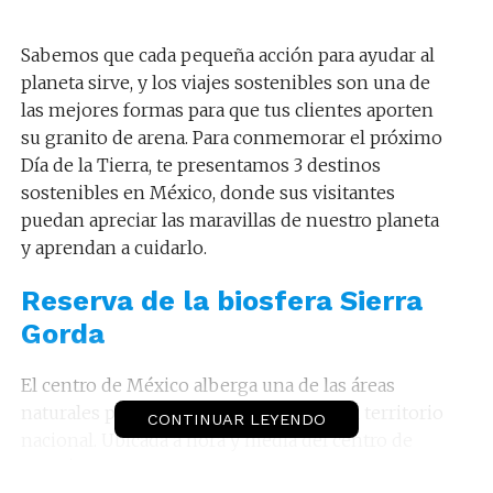
Sabemos que cada pequeña acción para ayudar al
planeta sirve, y los viajes sostenibles son una de
las mejores formas para que tus clientes aporten
su granito de arena. Para conmemorar el próximo
Día de la Tierra, te presentamos 3 destinos
sostenibles en México, donde sus visitantes
puedan apreciar las maravillas de nuestro planeta
y aprendan a cuidarlo.
Reserva de la biosfera Sierra
Gorda
El centro de México alberga una de las áreas
naturales protegidas más extensas en el territorio
CONTINUAR LEYENDO
nacional. Ubicada a hora y media del centro de
Querétaro
, la
Sierra Gorda
destaca por su gran