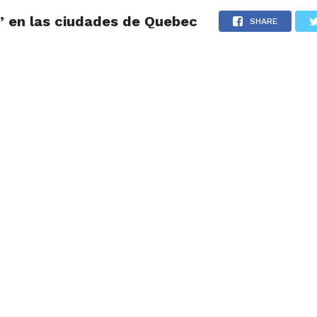
e” en las ciudades de Quebec
LOS
REVIEWS
EVENTOS
GASTRONOMÍA
NOTICIAS
SHARE