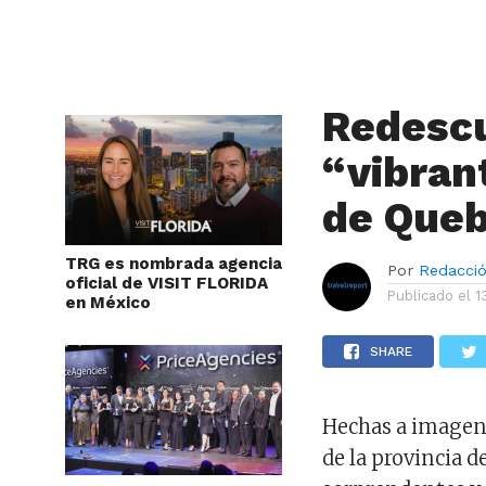
Redescu
“vibran
de Que
TRG es nombrada agencia
Por
Redacci
oficial de VISIT FLORIDA
Publicado el
1
en México
SHARE
Hechas a imagen 
de la provincia 