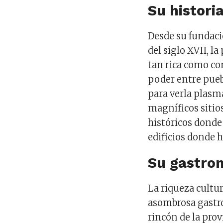
Su histori
Desde su fundació
del siglo XVII, l
tan rica como co
poder entre pueb
para verla plasma
magníficos sitios
históricos donde
edificios donde h
Su gastro
La riqueza cultu
asombrosa gastro
rincón de la prov