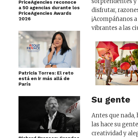
sorprendentes y 
PriceAgencies reconoce
a 50 agencias durante los
disfrutar, razone
PriceAgencies Awards
¡Acompáñanos a d
2026
vibrantes a las c
Patricia Torres: El reto
está en ir más allá de
París
Su gente
Antes que nada, 
las hace su gente
creatividad y ale