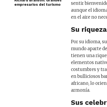
Richard Branson: Grandes
sentir bienvenid
empresarios del turismo
aunque el idioma 
en el aire no nec
Su riqueza
Por su idioma, su
mundo aparte den
tienen una rique
elementos nativo
costumbres y tra
en bulliciosos b
africano, lo orie
armonía.
Sus celeb