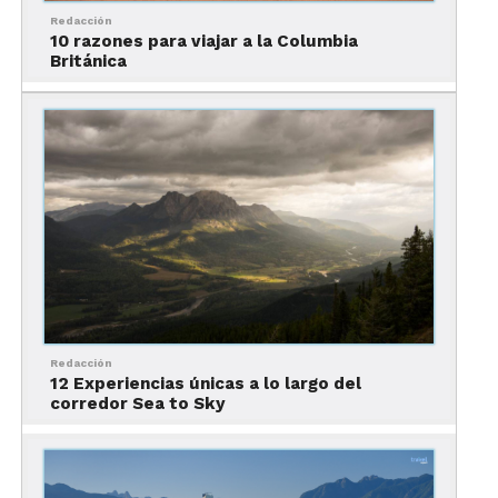
Redacción
Atractivos imperdibles
10 razones para viajar a la Columbia
Británica
Stanley Park:
El icónico parque
urbano, Stanley Park, cautiva con su
combinación de naturaleza y cultura,
presentando tótems auténticos,
senderos serenos y vistas
panorámicas pintorescas de la bahía y
las montañas.
Granville Island:
Un rincón
pintoresco que exuda un ambiente
marinero y artístico, Granville Island
Redacción
12 Experiencias únicas a lo largo del
acoge a artistas y artesanos locales,
corredor Sea to Sky
tiendas de alimentos especializados y
un encantador puerto.
Grouse Mountain:
Conocida por sus