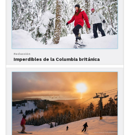
Ubicación:
En la Columbia Británica, en la costa
suroeste de Canadá
Perfil de viajero ideal:
Aventureros y amantes del
aire libre, aficionados del arte y la cultura, foodies
y exploradores urbanos
Redacción
Imperdibles de la Columbia británica
Tipo de experiencias:
naturaleza, cultura,
gastronomía, compras