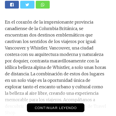
En el corazón de la impresionante provincia
canadiense de la Columbia Británica, se
encuentran dos destinos emblemáticos que
cautivan los sentidos de los viajeros por igual:
Vancouver y Whistler. Vancouver, una ciudad
costera con su arquitectura moderna y naturaleza
por doquier, contrasta maravillosamente con la
idílica belleza alpina de Whistler, a solo unas horas
de distancia. La combinación de estos dos lugares
en un solo viaje es la oportunidad única de
explorar tanto el encanto urbano y cultural como
la belleza al aire libre, creando una experiencia
memorable para los viajeros. Acompáñanos a
descubrir Vancouver y Whistler de mano de Travel
CONTINUAR LEYENDO
Shop.