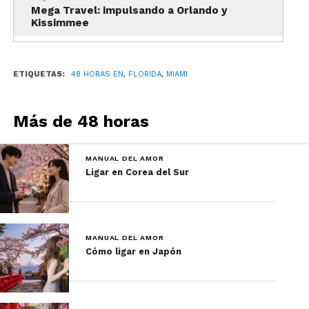
Mega Travel: impulsando a Orlando y
artistas de todo el mundo. ¡No olvides llevar tu
Kissimmee
cámara!
12:30 Visita el Pérez Art
ETIQUETAS:
48 HORAS EN
,
FLORIDA
,
MIAMI
Museum
Más de 48 horas
MANUAL DEL AMOR
Ligar en Corea del Sur
MANUAL DEL AMOR
Cómo ligar en Japón
Miami en 48 horas: los esenciales
Uno de los mejores museos de arte contemporáneo de la
Florida,
este recinto
está dedicado al arte del siglo XX y