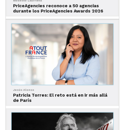
Modesto Laurrieta
PriceAgencies reconoce a 50 agencias
durante los PriceAgencies Awards 2026
En Japón, sobresalir puede resultar
incómodo. Hablar fuerte, exagerar gestos
o intentar “brillar” genera distancia
inmediata.
El atractivo nace de la adaptación.
Jesús Alonso
Patricia Torres: El reto está en ir más allá
La persona confiable es más interesante
de París
que la persona llamativa.
2. El interés no se declara,