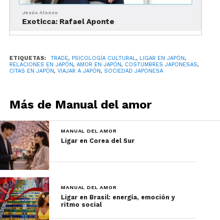
Jesús Alonso
Exoticca: Rafael Aponte
Presencia constante
Mensajes sin ansiedad
ETIQUETAS:
TRADE
,
PSICOLOGÍA CULTURAL
,
LIGAR EN JAPÓN
,
RELACIONES EN JAPÓN
,
AMOR EN JAPÓN
,
COSTUMBRES JAPONESAS
,
CITAS EN JAPÓN
,
VIAJAR A JAPÓN
,
SOCIEDAD JAPONESA
Coincidencias repetidas
Más de Manual del amor
En Japón, incluirte en la rutina es una señal más
poderosa que cualquier declaración directa.
MANUAL DEL AMOR
3. El silencio también
Ligar en Corea del Sur
comunica
MANUAL DEL AMOR
Ligar en Brasil: energía, emoción y
ritmo social