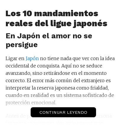
Los 10 mandamientos
reales del ligue japonés
En Japón el amor no se
persigue
Ligar en
Japón
no tiene nada que ver con la idea
occidental de conquista. Aquí no se seduce
avanzando, sino retirándose en el momento
correcto. El error más común del extranjero es
interpretar la reserva japonesa como frialdad,
cuando en realidad es un sistema sofisticado de
protección emocional.
CONTINUAR LEYENDO
Antes de preguntarse si le gustas, una persona
japonesa se pregunta algo más importante:
¿Esta persona altera mi armonía cotidiana?