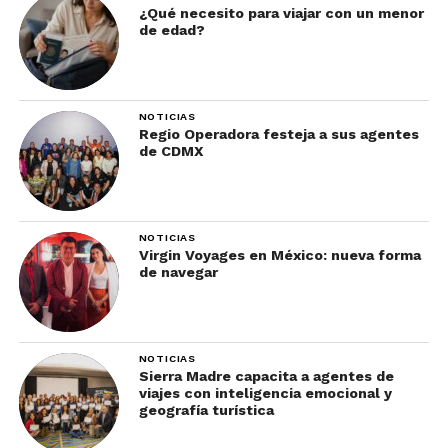
¿Qué necesito para viajar con un menor
intimidad.
de edad?
La madurez emocional resulta atractiva. Y
el silencio es prueba de ella.
NOTICIAS
Regio Operadora festeja a sus agentes
4. El “no” nunca es frontal
de CDMX
El rechazo rara vez es directo. Se expresa con
suavidad:
NOTICIAS
Virgin Voyages en México: nueva forma
de navegar
“Ahora estoy ocupado.”
“Quizá otro día.”
“Esta semana es complicada.”
NOTICIAS
Sierra Madre capacita a agentes de
viajes con inteligencia emocional y
Cuando estas frases se repiten, el mensaje ya fue
geografía turística
enviado.