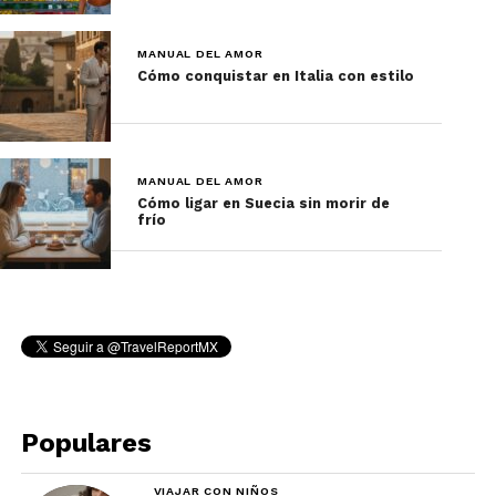
MANUAL DEL AMOR
Cómo conquistar en Italia con estilo
MANUAL DEL AMOR
Cómo ligar en Suecia sin morir de
frío
El silencio japonés no es vacío. Es
contenido emocional compartido.
Populares
Interrumpir pausas o forzar conversación
revela inseguridad. Compartir un silencio
cómodo es una forma profunda de
VIAJAR CON NIÑOS