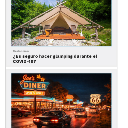
2. Washington
Redacción
¿Es seguro hacer glamping durante el
COVID-19?
Puerta de entrada a la belleza del noroeste del
Pacífico, Washington es un destino ideal para
amantes de la naturaleza, gracias a su gran
diversidad de paisajes y climas a poca distancia
entre sí. Aquí, los aventureros podrán explorar
todo desde altas montañas hasta costas dramáticas
y bosques exuberantes.