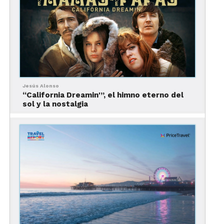
por su imponente naturaleza y sus experiencias al
aire libre. Hogar de cinco parques nacionales –
como el Parque Nacional Zion o el Parque Nacional
Arches-, es ideal para quien busca la aventura.
Aquí, los viajeros podrán experimentar el
glamping en alojamientos muy diversos, tales
Jesús Alonso
como rústicas carpas de lona totalmente
“California Dreamin'”, el himno eterno del
equipadas a minutos de los parques nacionales,
sol y la nostalgia
íntimos tipis con decoración wéstern e incluso,
¡en vagones Conestoga!
4. Montana