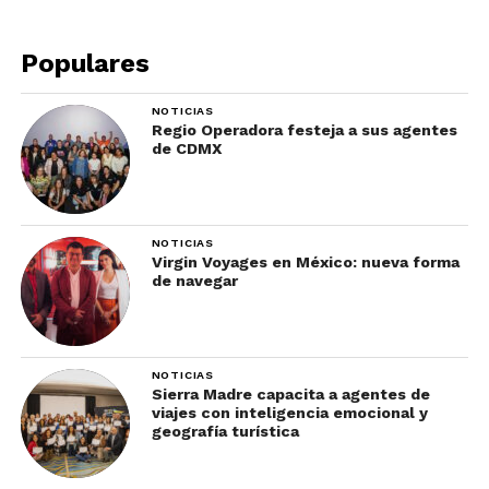
glamping, uno de los más recomendables es
North Conway, un pueblo entre bosques y
Populares
montañas, famoso por su follaje otoñal. Cuenta
con varias atractivas opciones de alojamiento, de
cabañas rústicas a yurtas de lujo.
NOTICIAS
Regio Operadora festeja a sus agentes
de CDMX
6. Arizona
NOTICIAS
Virgin Voyages en México: nueva forma
de navegar
NOTICIAS
Sierra Madre capacita a agentes de
viajes con inteligencia emocional y
geografía turística
Con una llamativa combinación entre naturaleza y
sofisticación, Arizona es un paraíso del glamping.