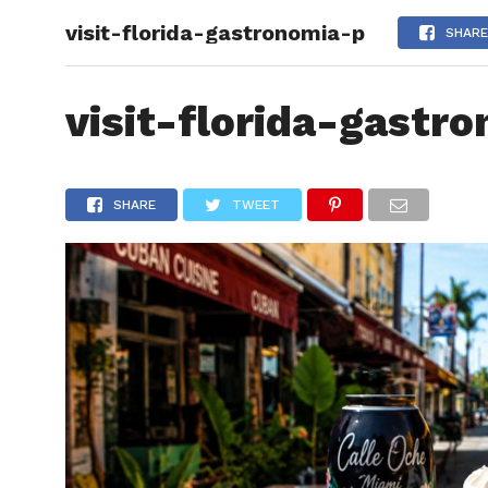
visit-florida-gastronomia-p
ARTÍCU
SHARE
visit-florida-gastr
SHARE
TWEET