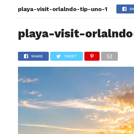
playa-visit-orlalndo-tip-uno-1
ARTÍCU
S
playa-visit-orlalnd
SHARE
TWEET