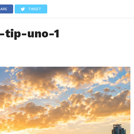
LOS
REVIEWS
EVENTOS
GASTRONOMÍA
NOTICIAS
HARE
TWEET
o-tip-uno-1