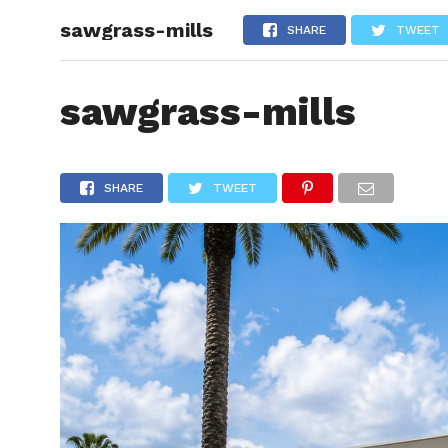
sawgrass-mills
ARTÍCU
SHARE
TWEET
sawgrass-mills
SHARE
TWEET