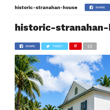
historic-stranahan-house
ARTÍCU
SHARE
historic-stranahan
SHARE
TWEET