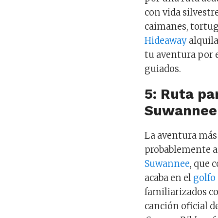
con vida silvest
caimanes, tortug
Hideaway
alquila
tu aventura por 
guiados.
5: Ruta pa
Suwanne
La aventura más 
probablemente a 
Suwannee
, que 
acaba en el
golfo
familiarizados co
canción oficial d