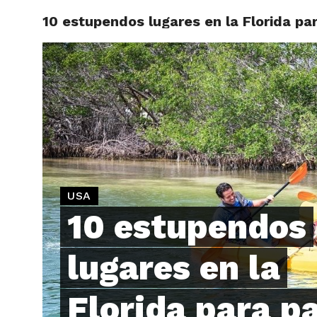
10 estupendos lugares en la Florida pa
ARTÍCU
USA
10 estupendos
lugares en la
Florida para p