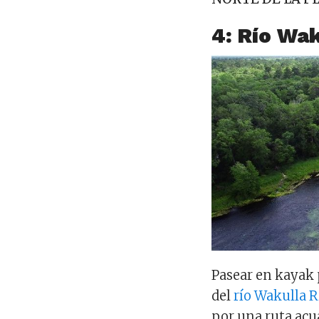
4: Río
Wak
Pasear en kayak p
del
río Wakulla R
por una ruta acu