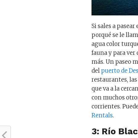
Si sales a pasea
porqué se le lla
agua color turque
fauna y para ver
más. Un paseo mu
del
puerto de De
restaurantes, las
que va a la cerca
con muchos otros
corrientes. Pued
Rentals
.
3: Río Bl