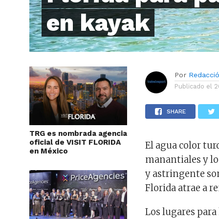
en kayak
Por
Redacci
Publicado el
2
SHARE
TRG es nombrada agencia
oficial de VISIT FLORIDA
El agua color tu
en México
manantiales y lo
y astringente so
Florida atrae a r
Los lugares para 