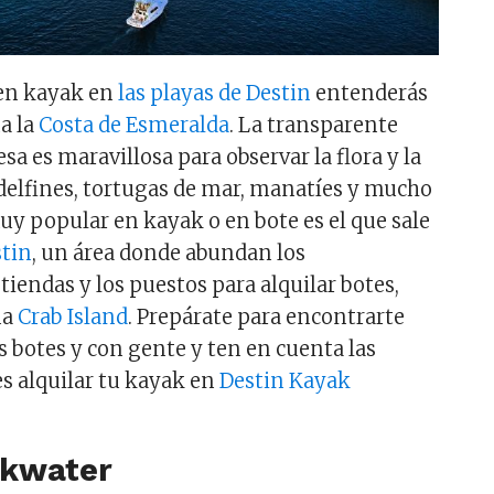
r en kayak en
las playas de Destin
entenderás
ma la
Costa de Esmeralda
. La transparente
sa es maravillosa para observar la flora y la
 delfines, tortugas de mar, manatíes y mucho
y popular en kayak o en bote es el que sale
stin
, un área donde abundan los
 tiendas y los puestos para alquilar botes,
na
Crab Island
. Prepárate para encontrarte
 botes y con gente y ten en cuenta las
es alquilar tu kayak en
Destin Kayak
ackwater