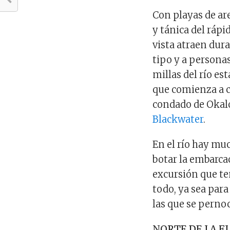
Con playas de ar
y tánica del rápi
vista atraen dur
tipo y a persona
millas del río e
que comienza a c
condado de Okal
Blackwater
.
En el río hay mu
botar la embarcac
excursión que t
todo, ya sea par
las que se pernoc
NORTE DE LA F