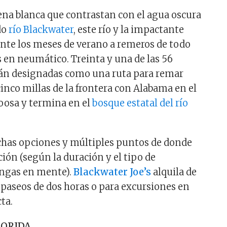
ena blanca que contrastan con el agua oscura
do
río Blackwater
, este río y la impactante
ante los meses de verano a remeros de todo
s en neumático. Treinta y una de las 56
stán designadas como una ruta para remar
inco millas de la frontera con Alabama en el
oosa y termina en el
bosque estatal del río
chas opciones y múltiples puntos de donde
ión (según la duración y el tipo de
engas en mente).
Blackwater Joe’s
alquila de
a paseos de dos horas o para excursiones en
ta.
LORIDA