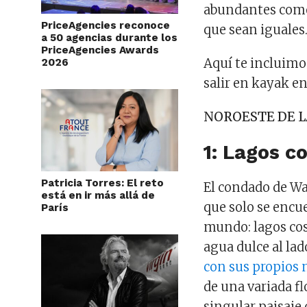
abundantes como 
PriceAgencies reconoce
que sean iguales
a 50 agencias durante los
PriceAgencies Awards
Aquí te incluimos
2026
salir en kayak en
NOROESTE DE L
1: Lagos c
Patricia Torres: El reto
El condado de Wa
está en ir más allá de
que solo se encu
París
mundo: lagos cos
agua dulce al la
con sus propios
de una variada fl
singular paisaje 