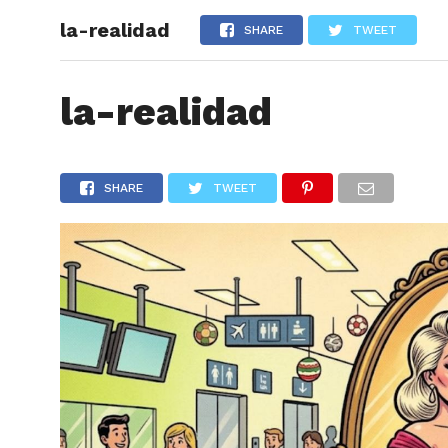
la-realidad
ARTÍCU
SHARE
TWEET
la-realidad
SHARE
TWEET