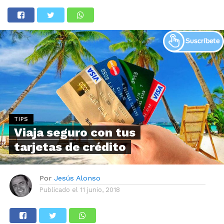
TIPS
Viaja seguro con tus
tarjetas de crédito
Por
Jesús Alonso
Publicado el
11 junio, 2018