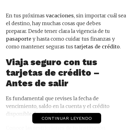
En tus próximas
vacaciones
, sin importar cuál sea
el destino, hay muchas cosas que debes
preparar. Desde tener clara la vigencia de tu
pasaporte
y hasta como cuidar tus finanzas y
como mantener seguras tus
tarjetas de crédito
.
Viaja seguro con tus
tarjetas de crédito –
Antes de salir
Es fundamental que revises la fecha de
vencimiento, saldo en la cuenta y el crédito
disponible de tu
tarjeta
.
CONTINUAR LEYENDO
Conoce las restricciones de tu institución
financiera al viajar, así como el límite para
retiros