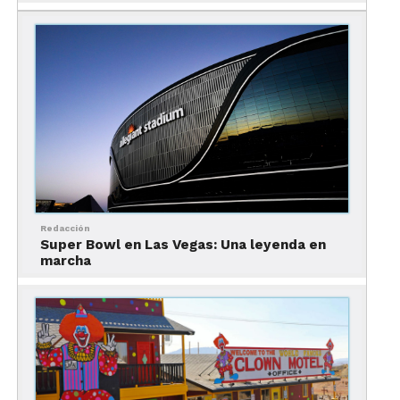
los impuestos ya están incluidos.
3.No revisar si habrá un gran
evento durante las noches de
tu estancia
Reservar tu habitación alguna noche que coincida
con un espectáculo muy importante como una
pelea estelar de box aumentará la tarifa de tu hotel
considerablemente.
Redacción
Super Bowl en Las Vegas: Una leyenda en
marcha