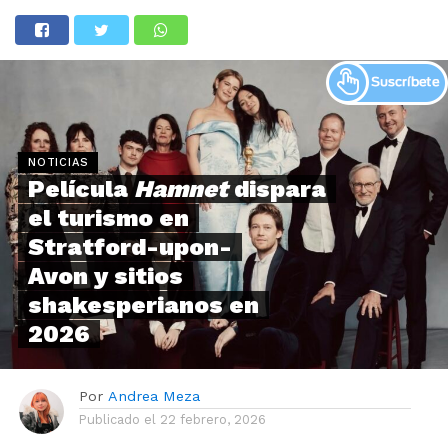
NOTICIAS
Película
Hamnet
dispara
el turismo en
Stratford-upon-
Avon y sitios
shakesperianos en
2026
Por
Andrea Meza
Publicado el
22 febrero, 2026