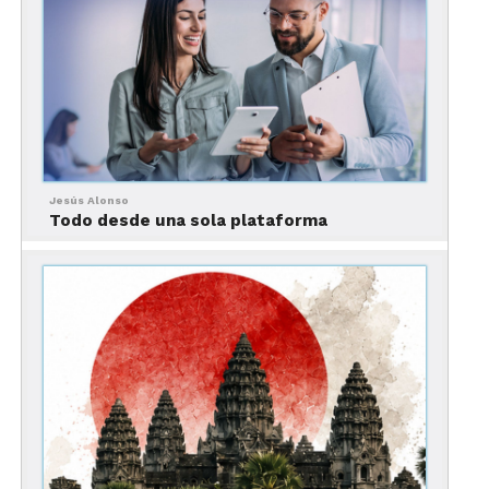
Stratford — parte de la producción se rodó en
lugares como Weobley, en Herefordshire, elegido
por su arquitectura isabelina auténtica — el efecto
de
Hamnet
como fenómeno cultural ha generado
un “boom” turístico en toda la región asociada con
Shakespeare.
El incremento de turistas interesados en esta
Jesús Alonso
conexión entre cine e historia no solo beneficia a
Todo desde una sola plataforma
los sitios más conocidos, sino que también genera
efectos colaterales en el sector local de turismo:
operadores turísticos, guías, hoteles y comercios
han visto una mayor demanda de experiencias
culturales, tours temáticos y visitas guiadas
centradas en la vida del dramaturgo.
Este fenómeno se enmarca dentro de una
tendencia más amplia en la que producciones
cinematográficas o series de gran visibilidad