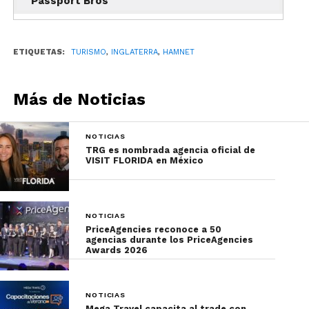
Passport Bros
ETIQUETAS:
TURISMO
,
INGLATERRA
,
HAMNET
Más de Noticias
NOTICIAS
TRG es nombrada agencia oficial de
VISIT FLORIDA en México
NOTICIAS
PriceAgencies reconoce a 50
agencias durante los PriceAgencies
Awards 2026
NOTICIAS
Mega Travel capacita al trade con