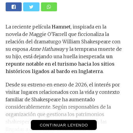
La reciente película
Hamnet
, inspirada en la
novela de Maggie O’Farrell que ficcionaliza la
relación del dramaturgo William Shakespeare con
su esposa
Anne Hathaway
y la temprana muerte de
su hijo, está dejando una huella inesperada:
un
repunte notable en el turismo hacia los sitios
históricos ligados al bardo en Inglaterra
.
Desde su estreno en enero de 2026, el interés por
visitar lugares relacionados con la vida y contexto
familiar de Shakespeare ha aumentado
considerablemente. Según responsables de la
organización que gestiona los patrimonios
shakesperianos en Stratford-upon-Avon, las
CONTINUAR LEYENDO
llegadas a sitios como la
casa natal de