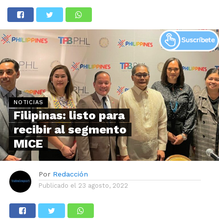
NOTICIAS
Filipinas: listo para
recibir al segmento
MICE
Por
Redacción
Publicado el
23 agosto, 2022