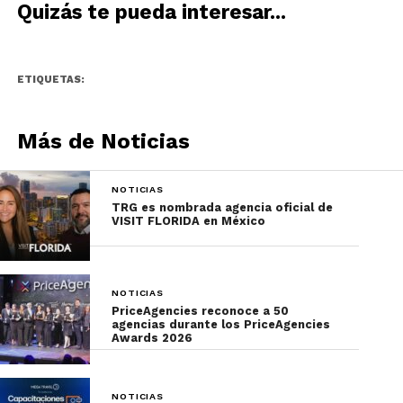
Quizás te pueda interesar...
Department of Tourism – Los Angeles Office; Mr.
Matt Poonin, General Manager Travelite Travel
and Tours; Mr. Tim Tio, President/CEO Travelite
ETIQUETAS:
Travel and Tours; Ms. Stephanie Villahermosa,
Managing Director Divaishnavi Int’l Travel &
Tours Inc.;Mr. Gregor Zajc, General Manager Blue
Más de Noticias
Horizons Travel and Tours; y Mr. Paul Simental,
Representative Blue Horizons Travel and Tours.
NOTICIAS
TRG es nombrada agencia oficial de
VISIT FLORIDA en México
NOTICIAS
PriceAgencies reconoce a 50
agencias durante los PriceAgencies
Awards 2026
NOTICIAS