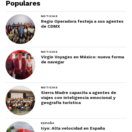
Populares
NOTICIAS
Regio Operadora festeja a sus agentes
de CDMX
NOTICIAS
Virgin Voyages en México: nueva forma
de navegar
A la vez, añadió la necesidad de invertir y
conquistar el mercado latinoamericano,
particularmente en México, Brasil y Argentina, que
además de ser las economías más grandes de la
NOTICIAS
Sierra Madre capacita a agentes de
región, son emisoras de cientos de viajeros cada
viajes con inteligencia emocional y
año.
geografía turística
En los últimos años, Filipinas ha sido sede de
importantes eventos, como el prestigioso World
ESPAÑA
Iryo: Alta velocidad en España
Travel & Tourism Council (WTTC), celebrado en