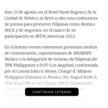
Este 23 de agosto, en el Hotel Hyatt Regency de la
Ciudad de México, se llevó a cabo una conferencia
de prensa para promover Filipinas como destino
MICE y de negocios, en el marco de su
participación en IBTM Americas 2022.
En el íntimo evento estuvieron presentes medios
de comunicación, representantes de AVIAREPS
México y la delegación de turismo de Filipinas (de
TPB-Philippines y DOT-Los Angeles), conformada
por el Consul John G. Reyes, Chargé d’ Affaires
Philippine Embassy in Mexico; Ms. Raquel Ruth A.
Tria-Joya, Officer-in-Charge, MICE Department
Tourism Promotions Board Philippines; Ms.
CONTINUAR LEYENDO
Mikaela Fuentes Convention Services Officer
Tourism Promotions Board Philippines; Mr.
Richmond Jimenez Tourism Attaché Philippine