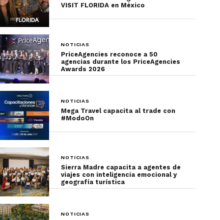
sonríen obligadas. El público aplaude sin notar las
VISIT FLORIDA en México
lágrimas detrás del maquillaje.
NOTICIAS
PriceAgencies reconoce a 50
agencias durante los PriceAgencies
Awards 2026
NOTICIAS
Mega Travel capacita al trade con
#ModoOn
NOTICIAS
Sierra Madre capacita a agentes de
viajes con inteligencia emocional y
geografía turística
NOTICIAS