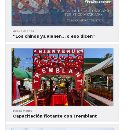
Jesús Alonso
“Los chinos ya vienen… o eso dicen”
Acto III: Luces y sombras en
Acapulco
Playas descoloridas de Acapulco reciben turistas
con gafas oscuras y moral en oferta. Jóvenes
susurran ofertas prohibidas, mientras autoridades
posan para selfies oficiales bajo carteles de
“Destino Seguro”.
—Masaje especial, amigo —ofrece un adolescente,
Paola Maury
mientras la impunidad sonríe tranquila, sabiendo
Capacitación flotante con Tremblant
que, de cada mil casos, apenas uno termina en
sentencia.