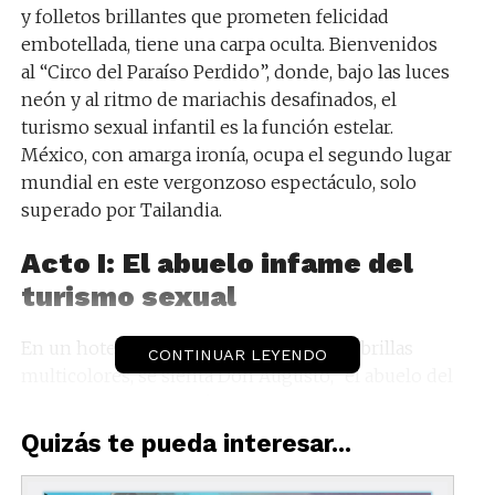
y folletos brillantes que prometen felicidad
embotellada, tiene una carpa oculta. Bienvenidos
al “Circo del Paraíso Perdido”, donde, bajo las luces
neón y al ritmo de mariachis desafinados, el
turismo sexual infantil es la función estelar.
México, con amarga ironía, ocupa el segundo lugar
mundial en este vergonzoso espectáculo, solo
superado por Tailandia.
Acto I: El abuelo infame del
turismo sexual
En un hotel lujoso de Cancún, bajo sombrillas
CONTINUAR LEYENDO
multicolores, se sienta Don Augusto, “el abuelo del
turismo sexual”. Sonríe con dientes blanqueados
artificialmente mientras narra sus recuerdos a
Quizás te pueda interesar...
turistas novatos.