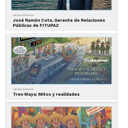
indiferencia al chile habanero y, de postre, el
“bocado turístico”: inocencias subastadas al mejor
postor.
Jesús Alonso
José Ramón Cota, Gerente de Relaciones
Públicas de FITUPAZ
Los comensales se ríen incómodos y brindan
rápidamente, tratando de tragar la amarga verdad
que nadie quiere saborear.
Jesús Alonso
Tren Maya: Mitos y realidades