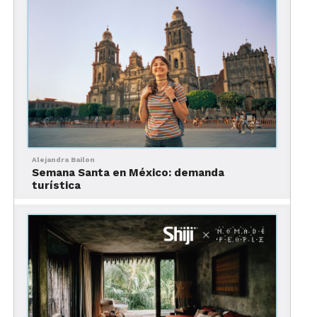
Princess Mundo Imperial ha reabierto sus puertas,
después de una remodelación que costó más de
1,200 millones de pesos. Con esta reapertura, el
puerto suma 14,908 habitaciones operativas para
recibir turistas ávidos de sol, playa y la
reconfortante idea de que las crisis son solo
temporales… para quienes pueden pagar una suite
con vista al mar.
Alejandra Bailon
Semana Santa en México: demanda
turística