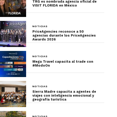
TRG es nombrada agencia oficial de
VISIT FLORIDA en México
NOTICIAS
PriceAgencies reconoce a 50
agencias durante los PriceAgencies
Awards 2026
NOTICIAS
Mega Travel capacita al trade con
#ModoOn
NOTICIAS
Sierra Madre capacita a agentes de
viajes con inteligencia emocional y
Si el plan de desarrollo turístico de Guerrero fuera
geografía turística
una película, el guion diría algo así:
• “Las inversiones fluyen… pero no en todas
NOTICIAS