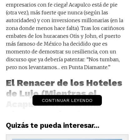
empresarios con fe ciega! Acapulco está de pie
(otra vez), más fuerte que nunca (según las
autoridades) y con inversiones millonarias (en la
zona donde menos hace falta). Tras los cariñosos
embates de los huracanes Otis y John, el puerto
más famoso de México ha decidido que es
momento de demostrar su resiliencia, con un
discurso que ya debería patentar: “Nos tumban,
pero nos levantamos… en Punta Diamante.”
El Renacer de los Hoteles
de Lujo (Mientras el
CONTINUAR LEYENDO
Acapulco Tradicional
Sigue en Ruinas)
Quizás te pueda interesar...
Como muestra de que la vida sigue (al menos para
quienes tienen el capital suficiente), el Hotel