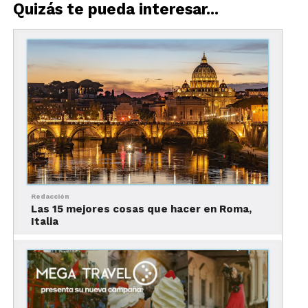
Quizás te pueda interesar...
México es clasificado por las autoridades de
República Checa
como un país de muy alto riesgo
donde la circulación del virus es considerada
activa. Por ello, los mexicanos deben cumplir con
ciertos requisitos que enlistamos a continuación:
Todos los viajeros sin importar su
lugar de residencia deberán llenar el
formulario de llegada.
Prueba PCR con resultado negativo
Redacción
realizado 72 horas antes del vuelo. Es
Las 15 mejores cosas que hacer en Roma,
fundamental presentar el documento
Italia
que avale la prueba en inglés.
Al llegar a la República Checa, los
viajeros mexicanos deberán realizar
un test PCR entre mínimo 5 días y