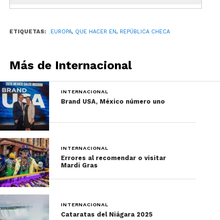
El uso de cubrebocas no es obligatorio para
realizar actividades al aire libre, en las piscinas,
spas y parques acuáticos. Es importante destacar
ETIQUETAS:
EUROPA
,
QUE HACER EN
,
REPÚBLICA CHECA
que tanto los spas, parques acuáticos y piscinas
públicas operan al 75% de su aforo.
Más de Internacional
INTERNACIONAL
Brand USA, México número uno
.
INTERNACIONAL
Errores al recomendar o visitar
Mardi Gras
INTERNACIONAL
Cataratas del Niágara 2025