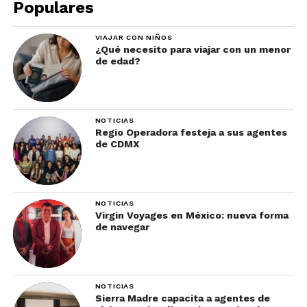
Populares
alta en la que está el campanario, poco apta para
quienes padecen vértigo.
VIAJAR CON NIÑOS
¿Qué necesito para viajar con un menor
de edad?
NOTICIAS
Regio Operadora festeja a sus agentes
de CDMX
NOTICIAS
Virgin Voyages en México: nueva forma
de navegar
Admirarse con el Palacio
Dioclesiano
NOTICIAS
El Palacio de Diocleciano es Patrimonio de la
Sierra Madre capacita a agentes de