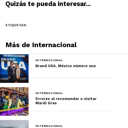
Quizás te pueda interesar...
clima perfecto.
ETIQUETAS:
Más de Internacional
INTERNACIONAL
Brand USA, México número uno
INTERNACIONAL
Errores al recomendar o visitar
Todo lo que hay que hacer
Mardi Gras
en Split y un poco más
Recorrer la emblemática
INTERNACIONAL