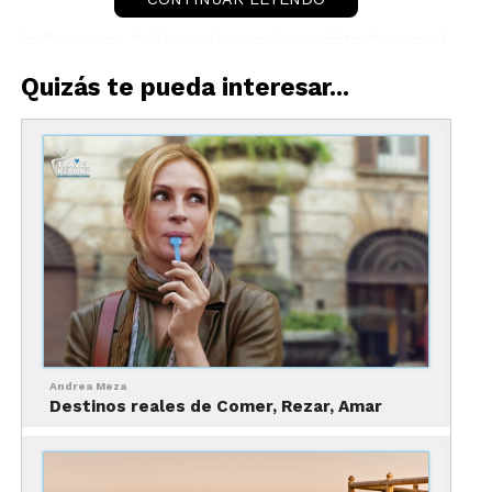
India es
uno de los países más espirituales en el
mundo
, con alto grado de misticismo en su vida
Quizás te pueda interesar...
diaria; un país multicultural influenciado en forma
definitiva por su diversidad religiosa: el
hinduismo, el islam, el sikhismo, el jainismo, el
judaísmo, el cristianismo y otras religiones más
nacidas en India. El hinduismo es practicado por
más del 80% de la población y es un culto
politeísta, cuya filosofía es en verdad fascinante,
sus deidades casi infinitas y su mitología de una
gran riqueza. El viajero experimenta muchos
momentos realmente impresionantes y
sobrecogedores al presenciar sus abundantes
Andrea Meza
expresiones religiosas.
Destinos reales de Comer, Rezar, Amar
ARQUITECTURA.