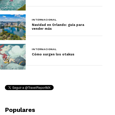
INTERNACIONAL
Navidad en Orlando: guía para
vender más
Travel Report.
INTERNACIONAL
Cómo surgen los otakus
EXPERIENCIAS DE VIAJE A
INDIA
Las experiencias para un viajero en India son en
verdad enriquecedoras y totalmente distintas a las
disponibles en otros países. La
hotelería
es en
verdad sobresaliente, ya sea hospedándose en
hoteles modernos que brindan toda la comodidad,
Populares
servicios y lujo, aderezados por el proverbial