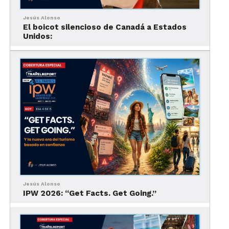
una maravilla!
Jesús Alonso
El boicot silencioso de Canadá a Estados
Unidos:
Travel Report.
COLORIDO
Jesús Alonso
IPW 2026: “Get Facts. Get Going.”
India en un país
lleno de vida
. El colorido de sus
ciudades y provincias, y sus calles en donde las
mujeres llevan con gracia sin igual toda una