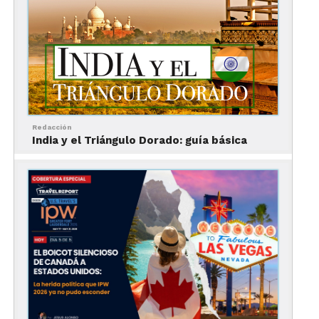
La gran r
iqueza de monumentos y templos
,
hacen de India un lugar inolvidable. En todos los
rincones del país se levantan edificaciones
religiosas y fortificaciones antiguas con diversos
estilos arquitectónicos, la mayoría de ellos
verdaderas joyas para admirar y disfrutar. Desde
los grandes palacios y fuertes levantados por los
Redacción
emperadores mogoles en el norte del país, hasta
India y el Triángulo Dorado: guía básica
los intrincados, policromados y espectaculares
templos hinduistas del sur de India, destacando
ente los primeros el casi increíble Taj Mahal de
Agra, la espectacular Jama Masjid o la Gran
Mezquita en Delhi, hasta los fantásticos templos
de Khajuraho, con tallas, relieves y detalles
esculpidos en piedra arenisca, que tienen fama
mundial. En el sur; los maravillosos templos de
Chennai, Mahabalipuram y Kanchipuram, de
acabado estilo característico del Sur de India. ¡Toda