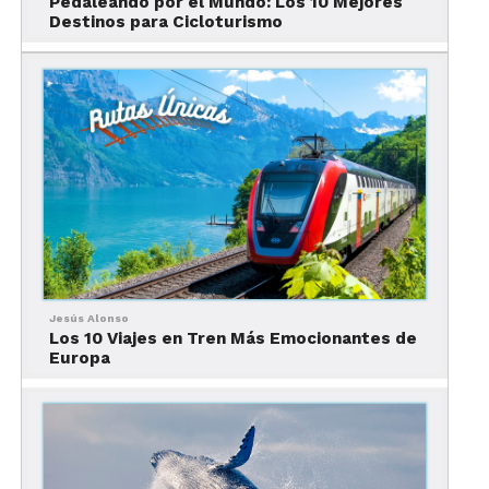
Pedaleando por el Mundo: Los 10 Mejores
Destinos para Cicloturismo
Entre las paradas obligadas
destaca Los Ochos,
una zona con varios túneles y pozas naturales
que permiten admirar tanto sus tonalidades como
su profundidad.
Lago Esmeralda, el tesoro
brillante de Canadá
Jesús Alonso
Los 10 Viajes en Tren Más Emocionantes de
Europa