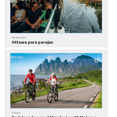
acuático de colores
Redacción
Ottawa para parejas
En el corazón del
Parque Nacional Natural Sierra
de La Macarena, yace Caño Cristales.
Este río
cuyas aguas, según la
época del año y la hora del
día, se tiñe de colores. Y forma,
mágicamente, un
Aitana
abanico acuático de cinco tonalidades.