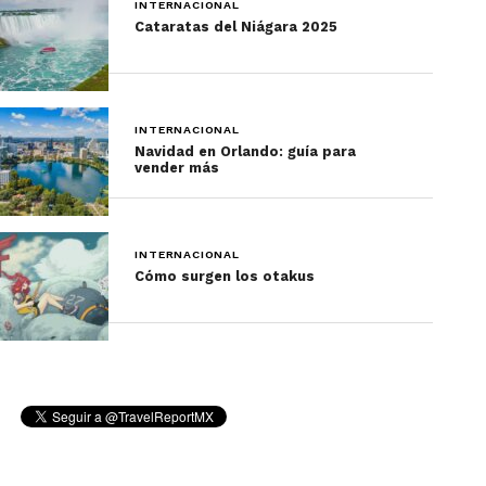
INTERNACIONAL
rosadas
Cataratas del Niágara 2025
INTERNACIONAL
Navidad en Orlando: guía para
vender más
INTERNACIONAL
Cómo surgen los otakus
En medio de la
isla Middle, se localiza este
rosado cuerpo de agua,
que mide cerca de 600
metros de largo. Además,
está envuelto por la
espesa vegetación y bordeado por una franja de
arena.