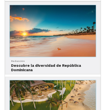
Cana
El viaje inicia el
28 de diciembre de 2025
con
vuelo directo desde México. A la llegada, los
pasajeros son recibidos y trasladados a su hotel,
donde empieza una semana perfecta de descanso
y actividades.
Redacción
Descubre la diversidad de República
Dominicana
Durante los días
29 de diciembre al 3 de enero
,