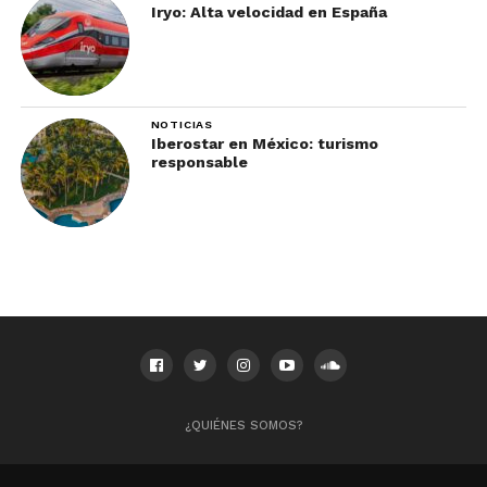
Pacífico Sur
Iryo: Alta velocidad en España
NOTICIAS
Iberostar en México: turismo
responsable
El más exuberante lugar de la tierra, el Pacífico Sur
de Costa Rica es un área increíble donde el turista
disfrutará y se sorprenderá, llevándose a Costa
Rica en un lugar especial de su memoria.
Se puede escoger entre actividades recreativas en
¿QUIÉNES SOMOS?
la playa o descubrir increibles recursos marinos,
entre ellos la observación de ballenas y delfines;