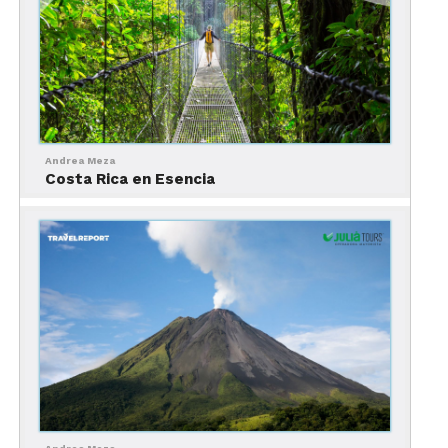
variedad de servicios comerciales y turísticos de
gran calidad. Los pueblos rurales, por su parte, son
pintorescos y ofrecen un vistazo de la Costa Rica
de antaño, grandes plantaciones y beneficios de
café, trapiches y lecherías.
En una estadía en el Valle Central, no se puede
Andrea Meza
perder visitar la ciudad de San José y sus museos,
Costa Rica en Esencia
el valle de Santa María de Dota y Copey, valle de
Orosí, las Ruinas de Ujarrás con su mirador, la
Basílica de Los Ángeles, San Gerardo de Dota, el
Cerro Buena Vista conocido también como el
Cerro de la Muerte y la ciudad de Puriscal.
Pacífico Norte