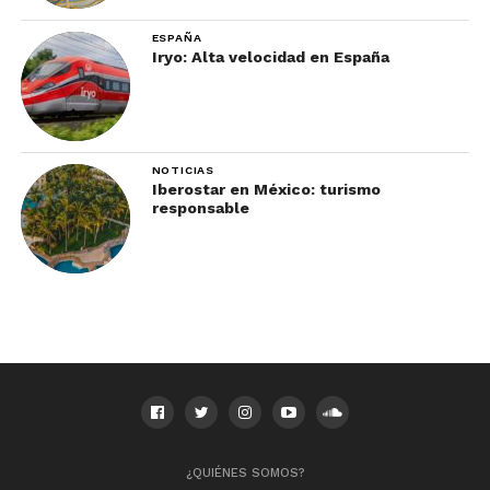
bicicleta, ¿por qué no lees acerca de sus
ESPAÑA
experiencias imperdibles
?
Iryo: Alta velocidad en España
NOTICIAS
Iberostar en México: turismo
responsable
¿QUIÉNES SOMOS?