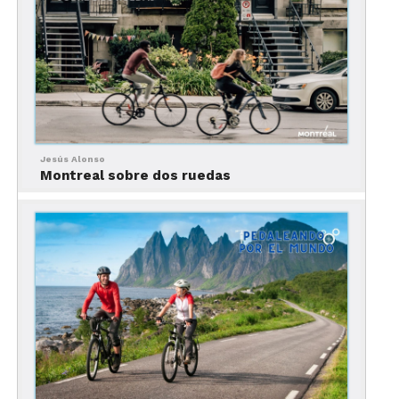
¿Es buena idea andar en
bicicleta en Bogotá?
Jesús Alonso
Montreal sobre dos ruedas
Bogotá en bicicleta
¡Sí! Bogotá es de los mejores destinos del mundo
para andar en bicicleta, al grado en que es
conocida como “la capital ciclista de
Latinoamérica”. La ciudad cuenta con más de 500
kilómetros de ciclovía y una cultura vial que cada