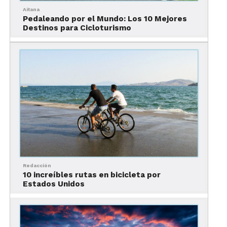
año mejora.
Aitana
Pedaleando por el Mundo: Los 10 Mejores
A la vez, los domingos por la mañana se cierran las
Destinos para Cicloturismo
vías principales de la ciudad para que la puedan
recorrer los ciclistas.
¿Dónde puedo rentar una
bicicleta en Bogotá?
Redacción
10 increíbles rutas en bicicleta por
Estados Unidos
Bogotá en bicicleta