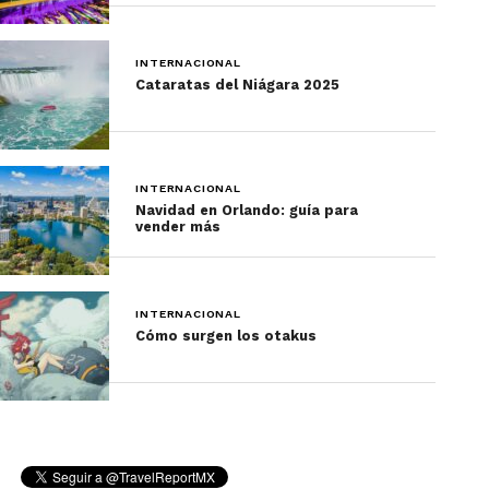
vuelta por el
Bogota Bike Park
, un sitio
especialmente diseñado para esta emocionante
INTERNACIONAL
actividad.
Cataratas del Niágara 2025
Precauciones generales
INTERNACIONAL
Navidad en Orlando: guía para
vender más
INTERNACIONAL
Cómo surgen los otakus
Bogotá en bicicleta
El robo de bicicletas es bastante
común, entonces es fundamental que