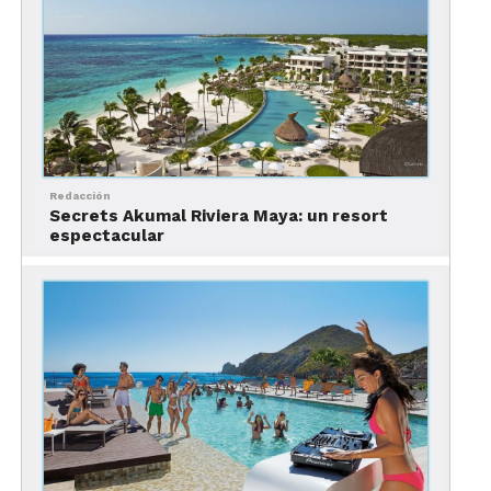
Redacción
Secrets Akumal Riviera Maya: un resort
espectacular
Selling Points
del Secrets Puerto Los Cabos Golf
& Resort
Cuenta con el reconocimiento de
Cuatro Diamantes de la AAA desde
2016.
Se encuentra a solamente 30 minutos
del
Aeropuerto Internacional de Los
Cabos
, a 10 minutos de
San José
y a