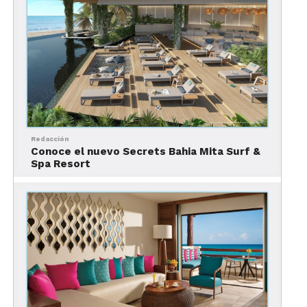
friendly, para perros de menos de 10
kilos.
El primer piso del
Secrets Puerto Los
Cabos Golf & Resort
consiste en
únicamente suites tipo
swim out.
Destacan también las 150
suites del
Preferred Club
, que ofrecen
beneficios adicionales.
Redacción
Conoce el nuevo Secrets Bahia Mita Surf &
Spa Resort
El Secrets Puerto Los Cabos Golf & Spa
Resort ofrece una
amplia oferta
gastronómica
con
cinco
restaurantes a la carta, un buffet,
una cafetería y una parrilla
, así
como
4 lounges y bares
. Hay
opciones disponibles las 24 horas del
día, así como
room service
.