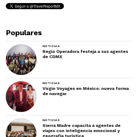
Los huéspedes podrán disfrutar de
sorprendentes
espacios y escenarios
para bodas y recepciones
, así como
rincones románticos en toda la
Populares
propiedad.
NOTICIAS
El
Secrets Puerto Los Cabos Golf &
Regio Operadora festeja a sus agentes
Resort t
iene más de 1,486 metros
de CDMX
cuadrados de espacios para todo tipo
de eventos.
NOTICIAS
Descubre más
aquí
.
Virgin Voyages en México: nueva forma
de navegar
NOTICIAS
Sierra Madre capacita a agentes de
viajes con inteligencia emocional y
geografía turística