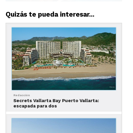
Quizás te pueda interesar...
Un sofisticado escape sólo para adultos frente al
mar, los Secrets Resorts & Spa reciben a sus
huéspedes con una gran oferta de actividades en
interiores y al aire libre, así como una extensa
gama de experiencias gastronómicas sin
limitaciones gracias a su concepto Unlimited-
Luxury. Su servicio de clase mundial, sus
excelentes amenidades, sus espacios de bienestar
y sus instalaciones de primer nivel son garantía de
una estancia excepcional para parejas, amigos y
Redacción
grupos.
Secrets Vallarta Bay Puerto Vallarta:
escapada para dos
Secrets Puerto Los Cabos Golf
& Resort