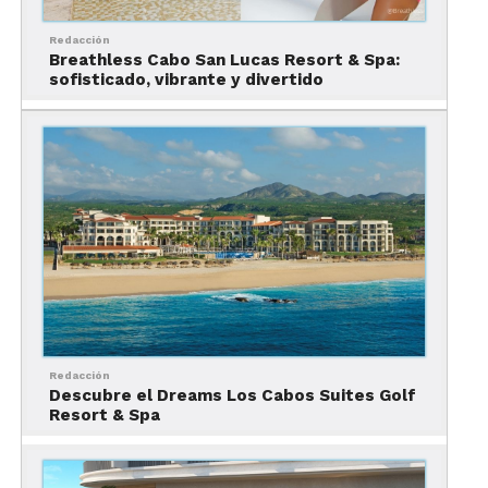
unos minutos de
Cabo San Lucas
y de
su gran oferta cultural y de
Redacción
entretenimiento.
Breathless Cabo San Lucas Resort & Spa:
sofisticado, vibrante y divertido
Se localiza dentro de la lujosa
comunidad
Puerto Los Cabos
, a sólo
unos pasos de espacios recreativos,
campos deportivos y un bello jardín
botánico, así como de la Marina, con
su villa peatonal, sus jardines y su
paseo artesanal.
Ofrece a sus huéspedes acceso a 4.83
kilómetros de
prístinas playas
.
Cuenta con
500 suites de 14
Redacción
categorías
, con balcones y terrazas
Descubre el Dreams Los Cabos Suites Golf
Resort & Spa
con vistas sorprendentes a las
montañas, el campo de golf y el
océano. Algunas de ellas son pet-