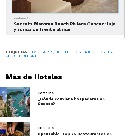
Redacción
Secrets Maroma Beach Riviera Cancun: lujo
y romance frente al mar
ETIQUETAS:
AM RESORTS
,
HOTELES
,
LOS CABOS
,
SECRETS
,
SECRETS RESORT
Cuenta con varias piscinas,
incluyendo una infinita; un gimnasio
Más de Hoteles
muy completo, y diversas
instalaciones deportivas y de
HOTELES
entretenimiento.
¿Dónde conviene hospedarse en
Oaxaca?
El Secrets Spa by Pevonia tiene
alrededor de 1,114 metros cuadrados,
21 salas de tratamiento, circuito de
HOTELES
hidroterapia y mucho más.
OpenTable: Top 25 Restaurantes en