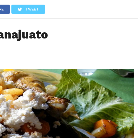
LOS
REVIEWS
EVENTOS
GASTRONOMÍA
NOTICIAS
RE
TWEET
anajuato