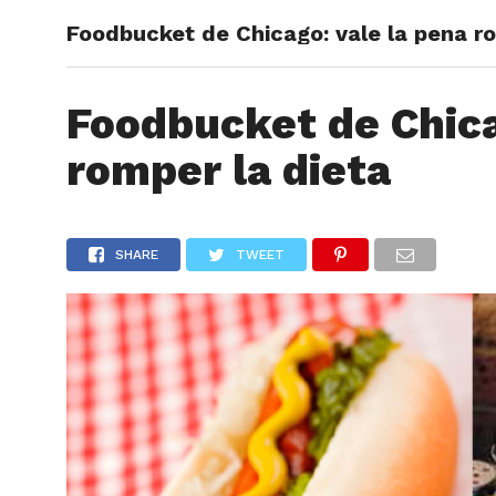
Foodbucket de Chicago: vale la pena ro
ARTÍCU
Foodbucket de Chica
romper la dieta
SHARE
TWEET