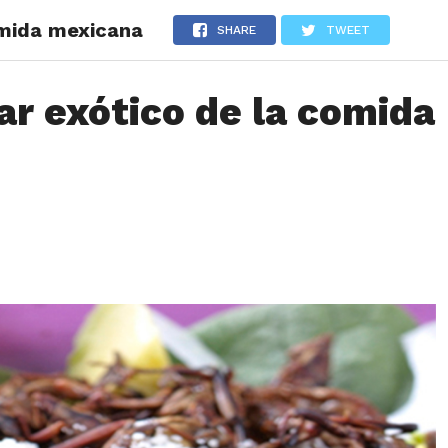
omida mexicana
LOS
REVIEWS
EVENTOS
GASTRONOMÍA
NOTICIAS
SHARE
TWEET
ar exótico de la comida