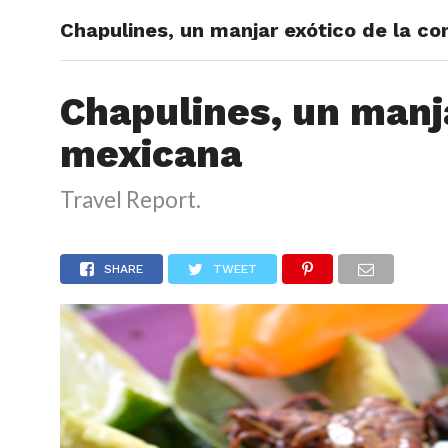
Chapulines, un manjar exótico de la c
ARTÍCU
Chapulines, un manj
mexicana
Travel Report.
SHARE
TWEET