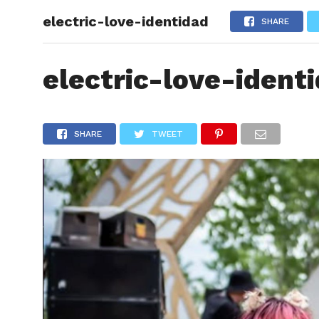
electric-love-identidad
ARTÍCU
SHARE
electric-love-ident
SHARE
TWEET